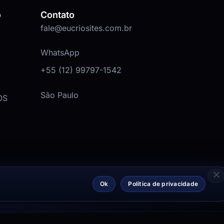
o
Contato
fale@eucriosites.com.br
WhatsApp
+55 (12) 99797-1542
São Paulo
OS
Ok
Política de privacidade