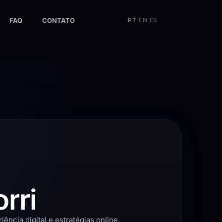
FAQ
CONTATO
PT
|
EN
|
ES
rri
ência digital e estratégias online.